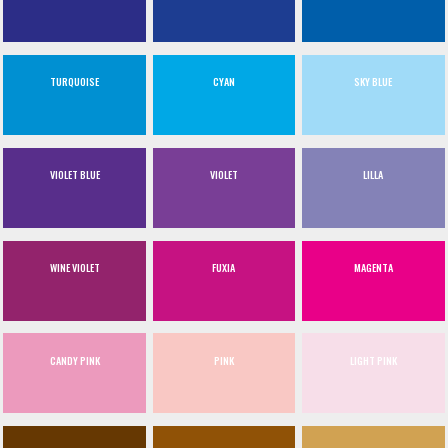
TURQUOISE
CYAN
SKY BLUE
VIOLET BLUE
VIOLET
LILLA
WINE VIOLET
FUXIA
MAGENTA
CANDY PINK
PINK
LIGHT PINK