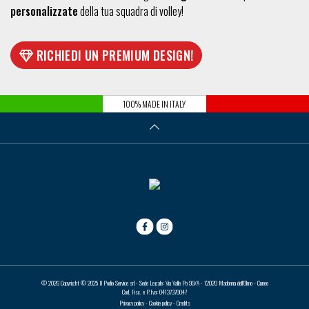
personalizzate
della tua squadra di volley!
RICHIEDI UN PREMIUM DESIGN!
100% MADE IN ITALY
© 2026 Copyright © 2025 Il Podio Service srl - Sede Legale: Via Valle Po 99/A - 12020 Madonna dell’Olmo - Cuneo
Cod. Fisc. e P.Iva: 04137370047
Privacy policy
-
Cookie policy
-
Credits