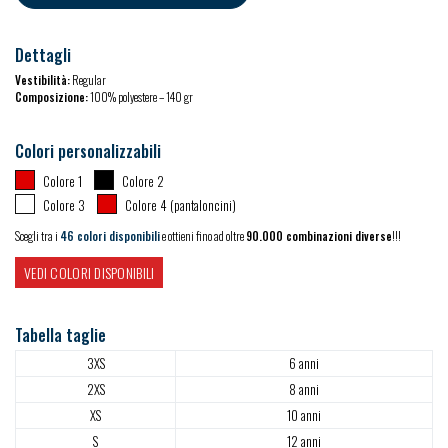
Dettagli
Vestibilità:
Regular
Composizione:
100% polyestere – 140 gr
Colori personalizzabili
Colore 1
Colore 2
Colore 3
Colore 4 (pantaloncini)
Scegli tra i
46 colori disponibili
e ottieni fino ad oltre
90.000 combinazioni diverse
!!!
VEDI COLORI DISPONIBILI
Tabella taglie
3XS
6 anni
2XS
8 anni
XS
10 anni
S
12 anni