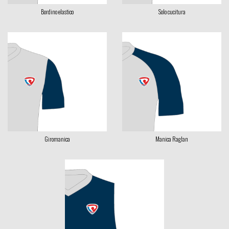
Bordino elastico
Solo cucitura
Giromanica
Manica Raglan