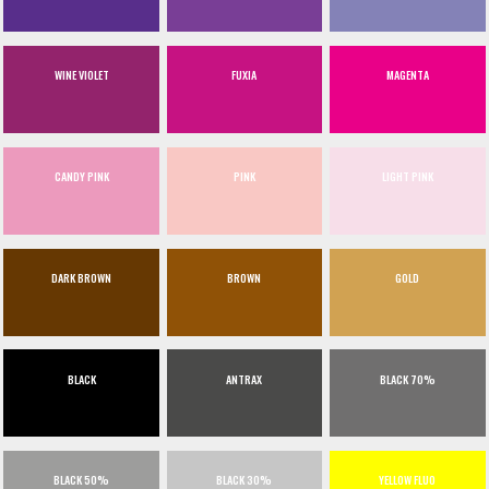
WINE VIOLET
FUXIA
MAGENTA
CANDY PINK
PINK
LIGHT PINK
DARK BROWN
BROWN
GOLD
BLACK
ANTRAX
BLACK 70%
BLACK 50%
BLACK 30%
YELLOW FLUO