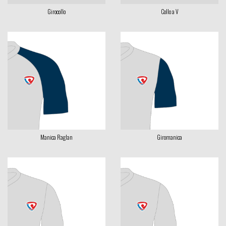
Girocollo
Collo a V
Manica Raglan
Giromanica