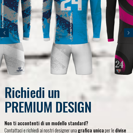
Previous
Nex
Richiedi un
PREMIUM DESIGN
Non ti accontenti di un modello standard?
Contattaci e richiedi ai nostri designer una
grafica unica
per le
divise