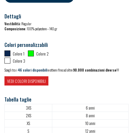
Dettagli
Vestibilità:
Regular
Composizione:
100% polyestere – 140 gr
Colori personalizzabili
Colore 1
Colore 2
Colore 3
Scegli tra i
46 colori disponibili
e ottieni fino ad oltre
90.000 combinazioni diverse
!!!
VEDI COLORI DISPONIBILI
Tabella taglie
3XS
6 anni
2XS
8 anni
XS
10 anni
S
12 anni